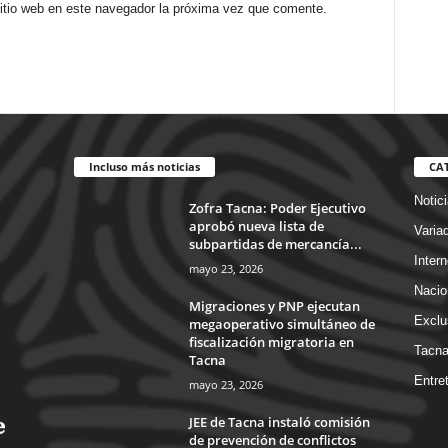
sitio web en este navegador la próxima vez que comente.
Incluso más noticias
CA
Notic
Zofra Tacna: Poder Ejecutivo
aprobó nueva lista de
Varia
subpartidas de mercancía...
Intern
mayo 23, 2026
Nacio
Migraciones y PNP ejecutan
Exclu
megaoperativo simultáneo de
fiscalización migratoria en
Tacn
Tacna
Entre
mayo 23, 2026
JEE de Tacna instaló comisión
de prevención de conflictos