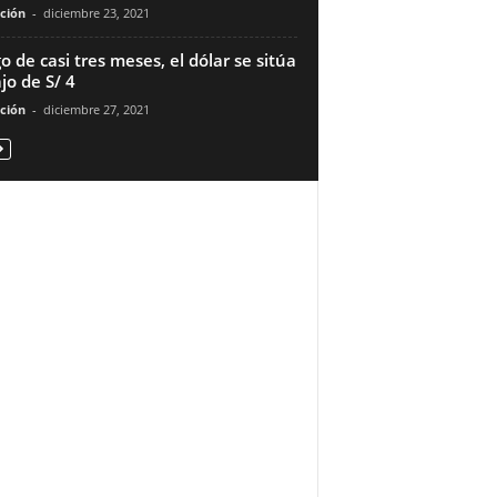
ción
-
diciembre 23, 2021
o de casi tres meses, el dólar se sitúa
jo de S/ 4
ción
-
diciembre 27, 2021