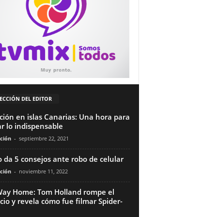
ECCIÓN DEL EDITOR
ción en islas Canarias: Una hora para
ar lo indispensable
ción
-
septiembre 22, 2021
o da 5 consejos ante robo de celular
ción
-
noviembre 11, 2022
ay Home: Tom Holland rompe el
ncio y revela cómo fue filmar Spider-