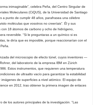
rma inimaginable”, celebra Peña, del Centro Singular de
eriales Moleculares (CiQUS), de la Universidad de Santiago
és a punto de cumplir 48 años, parafrasea una célebre
 visto moléculas que vosotros no creeríais”. Él y sus
as con 18 átomos de carbono y ocho de hidrógeno,
nera reversible. “Si le preguntaras a un químico si es
las, te diría que es imposible, porque reaccionarían con el
 Peña.
anzada del microscopio de efecto túnel, cuyos inventores —
 Rohrer, del laboratorio de la empresa IBM en Zúrich
1986. Estos instrumentos, que requieren una temperatura
diciones de ultraalto vacío para garantizar la estabilidad
 imágenes de superficies a nivel atómico. El equipo de
ience
en 2012, tras obtener la primera imagen de enlaces
o de los autores principales de la investigación. “Las