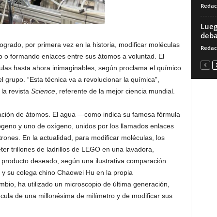
Redac
Lueg
deba
logrado, por primera vez en la historia, modificar moléculas
Redac
do o formando enlaces entre sus átomos a voluntad. El
ulas hasta ahora inimaginables, según proclama el químico
 grupo. “Esta técnica va a revolucionar la química”,
 la revista
Science
, referente de la mejor ciencia mundial.
ción de átomos. El agua —como indica su famosa fórmula
geno y uno de oxígeno, unidos por los llamados enlaces
rones. En la actualidad, para modificar moléculas, los
eter trillones de ladrillos de LEGO en una lavadora,
producto deseado, según una ilustrativa comparación
in y su colega chino Chaowei Hu en la propia
mbio, ha utilizado un microscopio de última generación,
ula de una millonésima de milímetro y de modificar sus