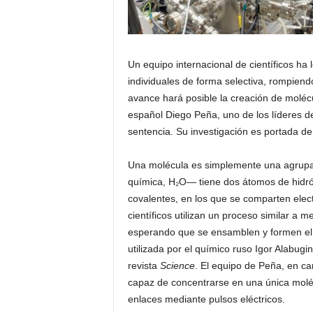
Un equipo internacional de científicos ha 
individuales de forma selectiva, rompien
avance hará posible la creación de moléc
español Diego Peña, uno de los líderes del
sentencia. Su investigación es portada de
Una molécula es simplemente una agrupa
química, H₂O— tiene dos átomos de hidró
covalentes, en los que se comparten elect
científicos utilizan un proceso similar a m
esperando que se ensamblen y formen el 
utilizada por el químico ruso Igor Alabug
revista
Science
. El equipo de Peña, en ca
capaz de concentrarse en una única moléc
enlaces mediante pulsos eléctricos.