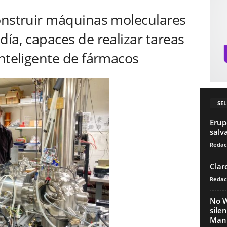
onstruir máquinas moleculares
día, capaces de realizar tareas
inteligente de fármacos
SEL
Erup
salv
Redac
Clar
Redac
No W
sile
Man