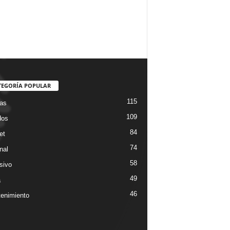
TEGORÍA POPULAR
115
ias
109
dos
84
et
74
nal
58
sivo
49
a
46
tenimiento