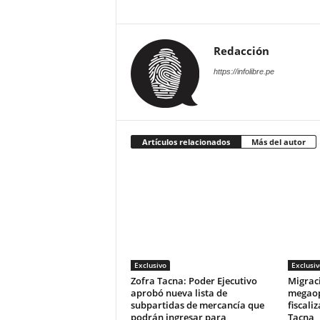
Redacción
https://infolibre.pe
Artículos relacionados
Más del autor
Exclusivo
Exclusiv
Zofra Tacna: Poder Ejecutivo
Migrac
aprobó nueva lista de
megaop
subpartidas de mercancía que
fiscali
podrán ingresar para
Tacna