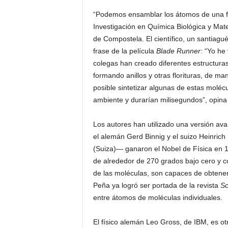
“Podemos ensamblar los átomos de una fo
Investigación en Química Biológica y Mat
de Compostela. El científico, un santiagu
frase de la película
Blade Runner
: “Yo he
colegas han creado diferentes estructur
formando anillos y otras florituras, de ma
posible sintetizar algunas de estas molécu
ambiente y durarían milisegundos”, opina
Los autores han utilizado una versión av
el alemán Gerd Binnig y el suizo Heinrich
(Suiza)— ganaron el Nobel de Física en 
de alrededor de 270 grados bajo cero y con
de las moléculas, son capaces de obtener
Peña ya logró ser portada de la revista
Sc
entre átomos de moléculas individuales.
El físico alemán Leo Gross, de IBM, es otr