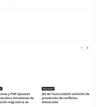
o
Nacional
iones y PNP ejecutan
JEE de Tacna instaló comisión de
erativo simultáneo de
prevención de conflictos
zación migratoria en
electorales