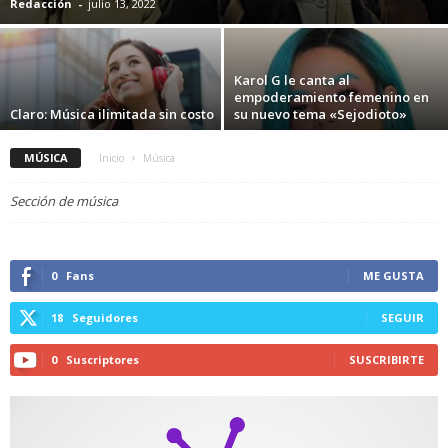
Redacción
-
julio 13, 2022
Karol G le canta al
empoderamiento femenino en
Claro: Música ilimitada sin costo
su nuevo tema «Sejodioto»
MÚSICA
Inicio
Música
Sección de música
0
Fans
ME GUSTA
18
Seguidores
SEGUIR
0
Suscriptores
SUSCRIBIRTE