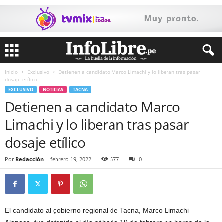
Inicio
Exclusivo
Detienen a candidato Marco Limachi y lo liberan tras pasar
dosaje etílico
EXCLUSIVO
NOTICIAS
TACNA
Detienen a candidato Marco
Limachi y lo liberan tras pasar
dosaje etílico
Por
Redacción
-
febrero 19, 2022
577
0
El candidato al gobierno regional de Tacna, Marco Limachi