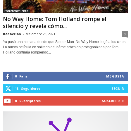
Entretenimiento
No Way Home: Tom Holland rompe el
silencio y revela cómo...
Redacción
-
diciembre 23, 2021
0
Ya pasó una semana desde que Spider-Man: No Way Home llegó a los cines.
La nueva película en solitario del héroe arácnido protagonizada por Tom
Holland continúa rompiendo...
0
Fans
ME GUSTA
18
Seguidores
SEGUIR
0
Suscriptores
SUSCRIBIRTE