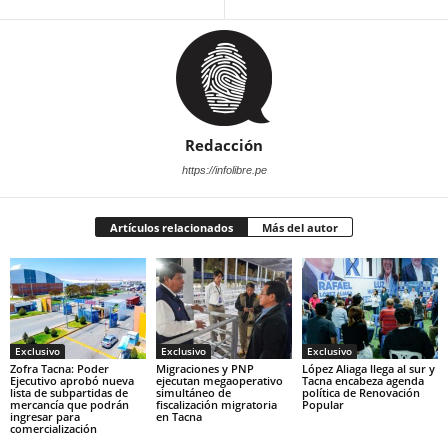
Redacción
https://infolibre.pe
Artículos relacionados
Más del autor
Exclusivo
Exclusivo
Exclusivo
Zofra Tacna: Poder
Migraciones y PNP
López Aliaga llega al sur y
Ejecutivo aprobó nueva
ejecutan megaoperativo
Tacna encabeza agenda
lista de subpartidas de
simultáneo de
política de Renovación
mercancía que podrán
fiscalización migratoria
Popular
ingresar para
en Tacna
comercialización