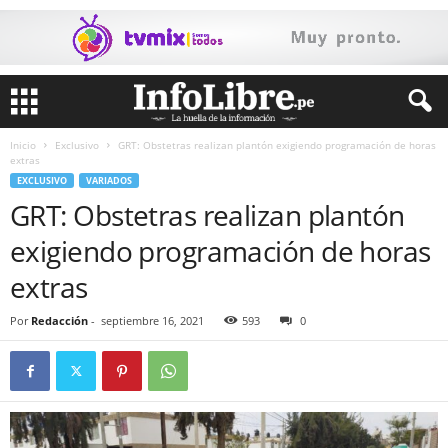
Inicio
Exclusivo
GRT: Obstetras realizan plantón exigiendo programación de horas
extras
EXCLUSIVO
VARIADOS
GRT: Obstetras realizan plantón
exigiendo programación de horas
extras
Por
Redacción
-
septiembre 16, 2021
593
0