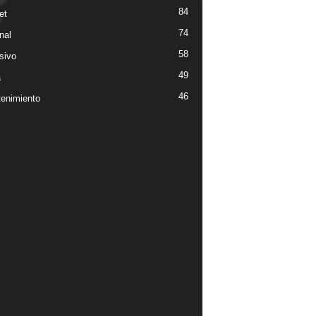
84
et
74
nal
58
sivo
49
a
46
tenimiento