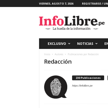
VIERNES, AGOSTO 7, 2026
REGISTRARSE / UN
I
n
f
o
l
i
b
EXCLUSIVO
NOTICIAS
E
r
e
Inicio
Autores
Publicaciones por Redacción
Redacción
230 Publicaciones
https://infolibre.pe