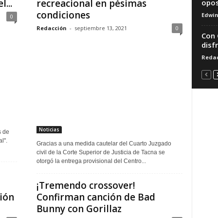
...
recreacional en pésimas
opos
condiciones
Edwi
0
Redacción
-
septiembre 13, 2021
0
Con 
disf
Redac
Noticias
s de
l".
Gracias a una medida cautelar del Cuarto Juzgado
civil de la Corte Superior de Justicia de Tacna se
otorgó la entrega provisional del Centro...
¡Tremendo crossover!
ción
Confirman canción de Bad
Bunny con Gorillaz