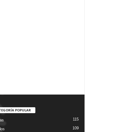
TEGORÍA POPULAR
115
ias
109
dos