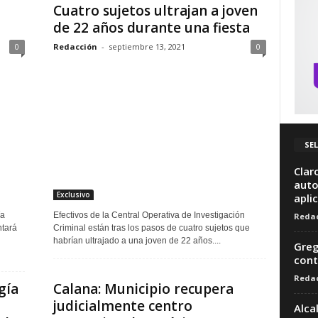
Cuatro sujetos ultrajan a joven
de 22 años durante una fiesta
0
Redacción
-
septiembre 13, 2021
0
SEL
Clar
auto
Exclusivo
apli
ía
Efectivos de la Central Operativa de Investigación
Redac
tará
Criminal están tras los pasos de cuatro sujetos que
habrían ultrajado a una joven de 22 años....
Greg
cont
Redac
gía
Calana: Municipio recupera
judicialmente centro
Alca