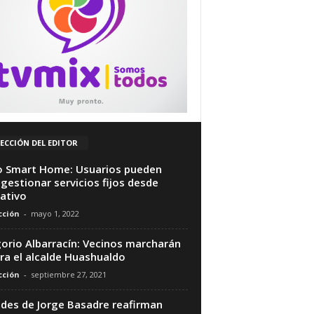
ECCIÓN DEL EDITOR
o Smart Home: Usuarios pueden
gestionar servicios fijos desde
cativo
ción
-
mayo 1, 2022
orio Albarracín: Vecinos marcharán
ra el alcalde Huashualdo
ción
-
septiembre 27, 2021
ldes de Jorge Basadre reafirman