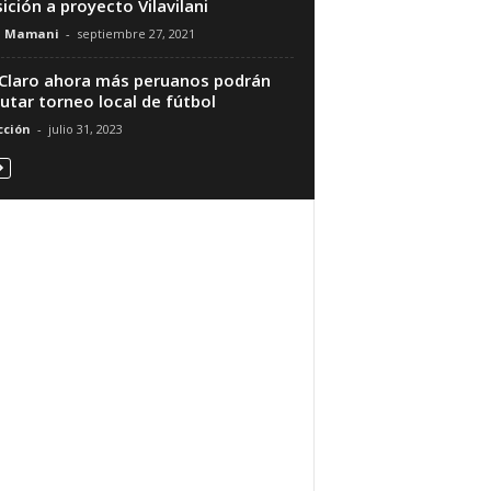
ición a proyecto Vilavilani
n Mamani
-
septiembre 27, 2021
Claro ahora más peruanos podrán
rutar torneo local de fútbol
ción
-
julio 31, 2023