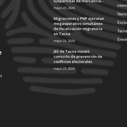
subpartidas de mercancía...
Intern
mayo 23, 2026
Nacio
Migraciones y PNP ejecutan
Exclu
megaoperativo simultáneo
de fiscalización migratoria
Tacn
en Tacna
Entre
mayo 23, 2026
JEE de Tacna instaló
comisión de prevención de
conflictos electorales
mayo 23, 2026
st