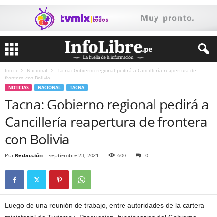
Inicio
Nacional
Tacna: Gobierno regional pedirá a Cancillería reapertura de
frontera con Bolivia
NOTICIAS
NACIONAL
TACNA
Tacna: Gobierno regional pedirá a
Cancillería reapertura de frontera
con Bolivia
Por
Redacción
-
septiembre 23, 2021
600
0
Luego de una reunión de trabajo, entre autoridades de la cartera