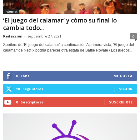
Internet
‘El juego del calamar’ y cómo su final lo
cambia todo...
Redacción
-
septiembre 27, 2021
0
Spoilers de 'El juego del calamar' a continuación A primera vista, 'El juego del
calamar' de Netflix podría parecer otra estafa de Battle Royale / Los juegos...
0
Fans
ME GUSTA
18
Seguidores
SEGUIR
0
Suscriptores
SUSCRIBIRTE