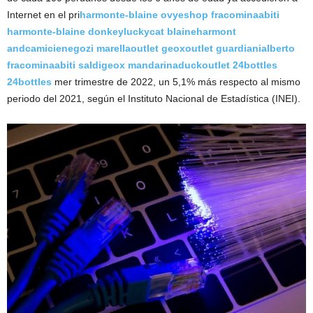
Internet en el pri
harmonte-blaine
ovyeshop
fracominaabiti
harmonte-blaine
donkeyluckycat
blaineharmont
andcamicienegozi
marellaoutlet
geoxoutlet
guardianialberto
fracominaabiti
saldigeox
mandarinaduckoutlet
24bottles
24bottles
mer trimestre de 2022, un 5,1% más respecto al mismo
periodo del 2021, según el Instituto Nacional de Estadística (INEI).