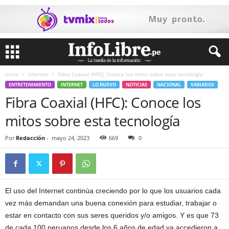
Inicio
Internet
Fibra Coaxial (HFC): Conoce los mitos sobre esta tecnología
ENTRETENIMIENTO
INTERNET
LO NUEVO
NOTICIAS
NACIONAL
VARIADOS
Fibra Coaxial (HFC): Conoce los
mitos sobre esta tecnología
Por
Redacción
-
mayo 24, 2023
669
0
El uso del Internet continúa creciendo por lo que los usuarios cada
vez más demandan una buena conexión para estudiar, trabajar o
estar en contacto con sus seres queridos y/o amigos. Y es que 73
de cada 100 peruanos desde los 6 años de edad ya accedieron a