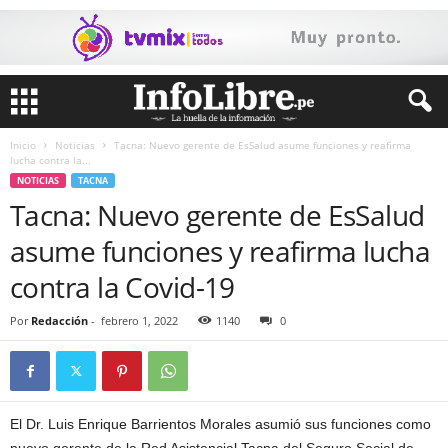
Inicio
Noticias
Tacna: Nuevo gerente de EsSalud asume funciones y reafirma
lucha contra la...
NOTICIAS
TACNA
Tacna: Nuevo gerente de EsSalud
asume funciones y reafirma lucha
contra la Covid-19
Por
Redacción
-
febrero 1, 2022
1140
0
El Dr. Luis Enrique Barrientos Morales asumió sus funciones como