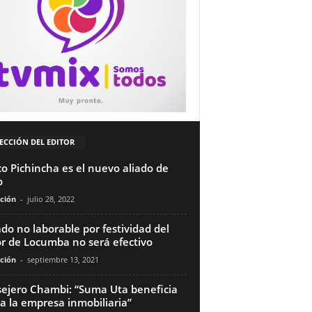
ECCIÓN DEL EDITOR
o Pichincha es el nuevo aliado de
o
ción
-
julio 28, 2022
ado no laborable por festividad del
r de Locumba no será efectivo
ción
-
septiembre 13, 2021
ejero Chambi: “Suma Uta beneficia
a la empresa inmobiliaria”