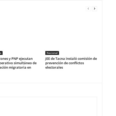
o
Nacional
iones y PNP ejecutan
JEE de Tacna instaló comisión de
erativo simultáneo de
prevención de conflictos
zación migratoria en
electorales