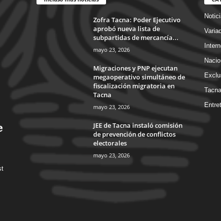
Notic
Zofra Tacna: Poder Ejecutivo
aprobó nueva lista de
Varia
subpartidas de mercancía...
Intern
mayo 23, 2026
Nacio
Migraciones y PNP ejecutan
Exclu
megaoperativo simultáneo de
fiscalización migratoria en
Tacn
Tacna
Entre
mayo 23, 2026
JEE de Tacna instaló comisión
de prevención de conflictos
electorales
mayo 23, 2026
st