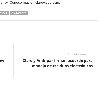
ount+. Conoce más en clarovideo.com.
OSCAR
CLARO VIDEO
Artículo siguiente
vil
Claro y Ambipar firman acuerdo para
manejo de residuos electrónicos