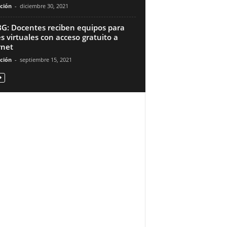
ción
-
diciembre 30, 2021
G: Docentes reciben equipos para
es virtuales con acceso gratuito a
rnet
ción
-
septiembre 15, 2021