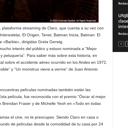
Redac
UNJB
clas
inte
, plataforma streaming de Claro, que cuenta a su vez con
Redac
Interestelar, El Origen, Tenet, Batman Inicia, Batman: El
 «Barbie», dirigidas Greta Gerwig.
mucho interés del público y estuvo nominada a “Mejor
e y peluquería”. Para saber más sobre esta historia, en
al sobre el accidente aéreo ocurrido en los Andes en 1972,
sible” y “Un monstruo viene a verme” de Juan Antonio
encuentras películas nominadas también están las
a película, fue reconocida con el premio “Óscar al mejor
de Brendan Fraser y de Michelle Yeoh en «Todo en todas
y amas el cine, no te preocupes. Siendo Claro en casa o
mundo de películas desde la comodidad de tu casa por 24