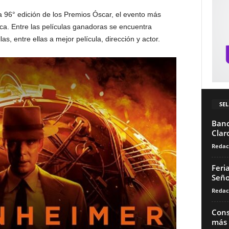
a 96° edición de los Premios Óscar, el evento más
ca. Entre las películas ganadoras se encuentra
s, entre ellas a mejor película, dirección y actor.
SEL
Banc
Clar
Redac
Feri
Seño
Redac
Cons
más 