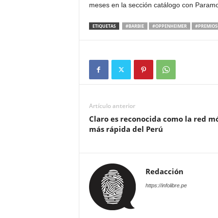
meses en la sección catálogo con Param
ETIQUETAS
#BARBIE
#OPPENHEIMER
#PREMIOS
Artículo anterior
Claro es reconocida como la red mó
más rápida del Perú
Redacción
https://infolibre.pe