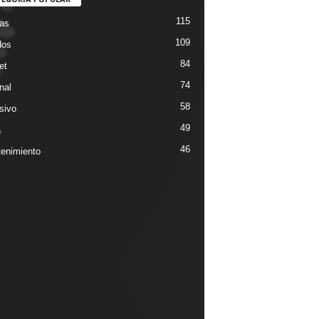
115
ias
109
dos
84
et
74
nal
58
sivo
49
a
46
tenimiento