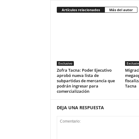
Artículos relacionados
Más del autor
Exclusivo
Exclusiv
Zofra Tacna: Poder Ejecutivo
Migrac
aprobó nueva lista de
megaop
subpartidas de mercancía que
fiscali
podrán ingresar para
Tacna
comercialización
DEJA UNA RESPUESTA