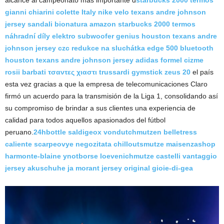
alcance al campeonato más importante d
starbucks 2000 termos
gianni chiarini colette Italy
nike velo
texans andre johnson
jersey
sandali bionatura amazon
starbucks 2000 termos
náhradní díly elektro subwoofer genius
houston texans andre
johnson jersey
czc redukce na sluchátka
edge 500 bluetooth
houston texans andre johnson jersey
adidas formel
cizme
rosii barbati
τσαντες χιαστι trussardi
gymstick zeus 20
el país
esta vez gracias a que la empresa de telecomunicaciones Claro
firmó un acuerdo para la transmisión de la Liga 1, consolidando así
su compromiso de brindar a sus clientes una experiencia de
calidad para todos aquellos apasionados del fútbol
peruano.
24hbottle
saldigeox
vondutchmutzen
belletress
caliente
scarpeovye
negozitata
chilloutsmutze
maisenzashop
harmonte-blaine
ynotborse
loevenichmutze
castelli vantaggio
jersey
akuschuhe
ja morant jersey original
gioie-di-gea