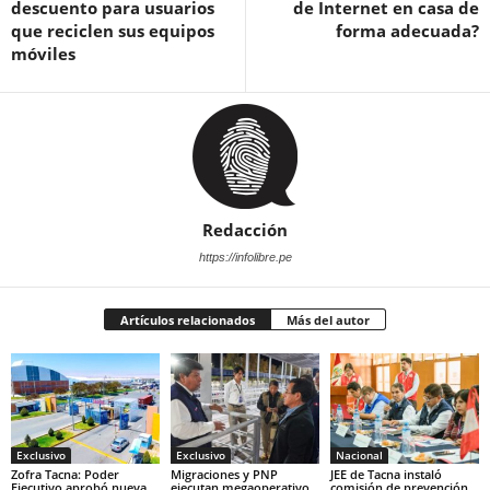
descuento para usuarios
de Internet en casa de
que reciclen sus equipos
forma adecuada?
móviles
Redacción
https://infolibre.pe
Artículos relacionados
Más del autor
Exclusivo
Exclusivo
Nacional
Zofra Tacna: Poder
Migraciones y PNP
JEE de Tacna instaló
Ejecutivo aprobó nueva
ejecutan megaoperativo
comisión de prevención