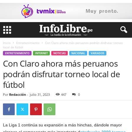
Inicio
Entretenimiento
Con Claro ahora más peruanos podrán disfrutar torneo
local de fútbol
ENTRETENIMIENTO
INTERNET
NOTICIAS
NACIONAL
VARIADOS
Con Claro ahora más peruanos
podrán disfrutar torneo local de
fútbol
Por
Redacción
-
julio 31, 2023
447
0
La Liga 1 continúa su expansión a más hinchas, dándole mayor