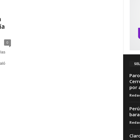
n
ía
0
las
SEL
aló
Paro
Cerr
por a
Redac
Perú
bara
Redac
Clar