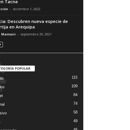
 en Tacna
ción
-
diciembre 1, 2022
cia: Descubren nueva especie de
rtija en Arequipa
n Mamani
-
septiembre 29, 2021
TEGORÍA POPULAR
115
ias
109
dos
84
et
74
nal
58
sivo
49
a
46