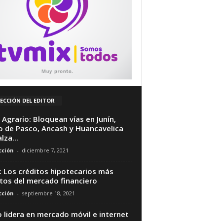
ECCIÓN DEL EDITOR
 Agrario: Bloquean vías en Junín,
o de Pasco, Ancash y Huancavelica
lza...
ción
-
diciembre 7, 2021
: Los créditos hipotecarios más
tos del mercado financiero
ción
-
septiembre 18, 2021
o lidera en mercado móvil e internet