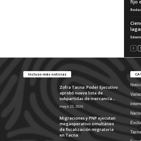
fijo
Redac
Cien
laga
Edwi
Incluso más noticias
CA
Notic
Zofra Tacna: Poder Ejecutivo
aprobó nueva lista de
Varia
subpartidas de mercancía...
Intern
mayo 23, 2026
Nacio
Migraciones y PNP ejecutan
Exclu
megaoperativo simultáneo
de fiscalización migratoria
Tacn
en Tacna