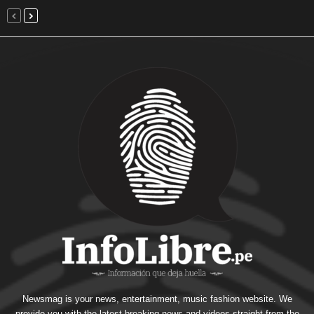
Newsmag is your news, entertainment, music fashion website. We
provide you with the latest breaking news and videos straight from the