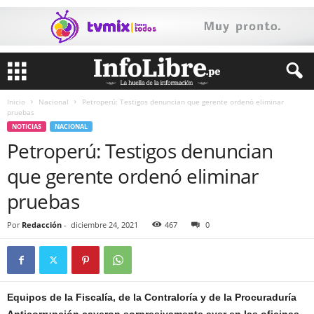
Inicio
Nacional
Petroperú: Testigos denuncian que gerente ordenó eliminar
pruebas
NOTICIAS
NACIONAL
Petroperú: Testigos denuncian
que gerente ordenó eliminar
pruebas
Por
Redacción
-
diciembre 24, 2021
467
0
Equipos de la Fiscalía, de la Contraloría y de la Procuraduría