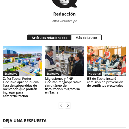
Redacción
https://infolibre.pe
Artículos relacionados
Más del autor
Exclusivo
Exclusivo
Nacional
Zofra Tacna: Poder
Migraciones y PNP
JEE de Tacna instaló
Ejecutivo aprobó nueva
ejecutan megaoperativo
comisión de prevención
lista de subpartidas de
simultáneo de
de conflictos electorales
mercancía que podrán
fiscalización migratoria
ingresar para
en Tacna
comercialización
DEJA UNA RESPUESTA