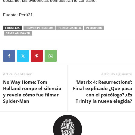
obstante, las evidencias demuestran lo contrario.
Fuente: Perú21
ETIQUETAS
HEAVEN PETROLEUM
PEDRO CASTILLO
PETROPERÚ
SAMIR ABUDAYEH
Artículo anterior
Artículo siguiente
No Way Home: Tom
‘Matrix 4: Resurrections’:
Holland rompe el silencio
Final explicado ¿Qué pasa
y revela cómo fue filmar
con el psicólogo? ¿Es
Spider-Man
Trinity la nueva elegida?