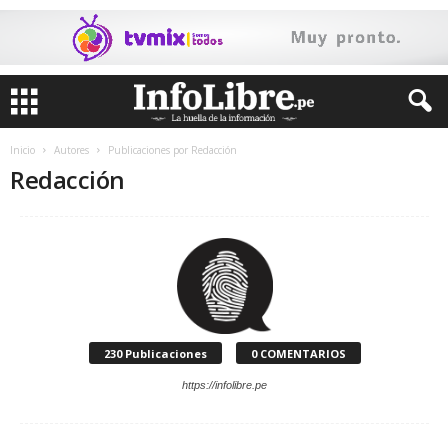
Inicio
Autores
Publicaciones por Redacción
Redacción
230 Publicaciones
0 COMENTARIOS
https://infolibre.pe