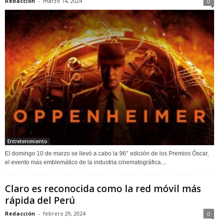
Redacción
-
marzo 14, 2024
0
Entretenimiento
El domingo 10 de marzo se llevó a cabo la 96° edición de los Premios Óscar,
el evento más emblemático de la industria cinematográfica....
Claro es reconocida como la red móvil más
rápida del Perú
Redacción
-
febrero 29, 2024
0